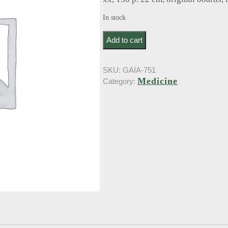
In stock
Bader, K.D.J.. Proeve eener nieuwe th
Add to cart
SKU:
GAIA-751
Medicine
Category: