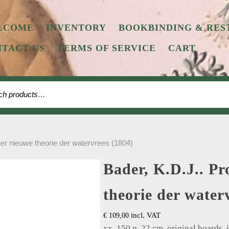
LCOME
INVENTORY
BOOKBINDING & RES
TACT US
TERMS OF SERVICE
CART
 for:
er nieuwe theorie der watervrees (1804)
Bader, K.D.J.. Pr
theorie der water
incl. VAT
€
109,00
xx, 150 p. 22 cm, original boards, 