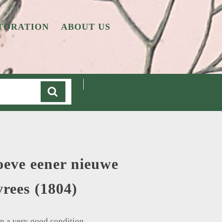
TORATION
ABOUT US
Cart
oeve eener nieuwe
vrees (1804)
in a very good condition.