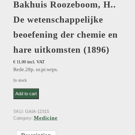
Bakhuis Roozeboom, H..
De wetenschappelijke
beoefening der chemie en
hare uitkomsten (1896)
incl. VAT
€
11,00
Rede.28p. or.pr.wrps.
In stock
Bakhuis Roozeboom, H.. De wetenschappelijke
Add to cart
beoefening der chemie en hare uitkomsten (1896)
quantity
SKU:
GAIA-11915
Medicine
Category:
Description