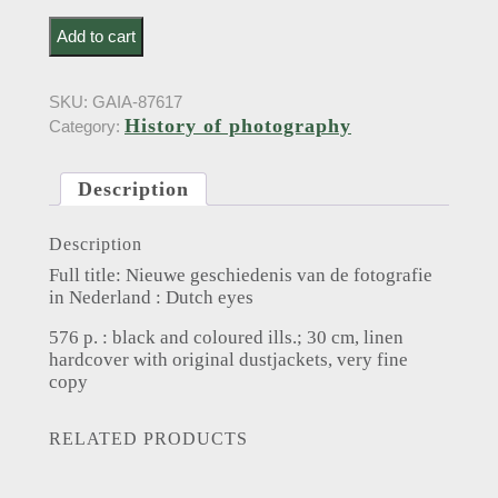
Bool, F.A.S.; Brinkman, E.. Nieuwe geschiedenis van
Add to cart
de fotografie in Nederland : Dutch eyes (2007) quantity
SKU:
GAIA-87617
History of photography
Category:
Description
Description
Full title: Nieuwe geschiedenis van de fotografie
in Nederland : Dutch eyes
576 p. : black and coloured ills.; 30 cm, linen
hardcover with original dustjackets, very fine
copy
RELATED PRODUCTS