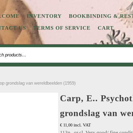
LCOME
INVENTORY
BOOKBINDING & RES
TACT US
TERMS OF SERVICE
CART
 for:
 op grondslag van wereldbeelden (1959)
Carp, E.. Psychot
grondslag van we
incl. VAT
€
11,00
113p., or.cl. Very good/ fine condit