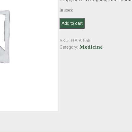
In stock
Carp, E.. Psychotherapie op grondsla
Add to cart
SKU:
GAIA-556
Medicine
Category: