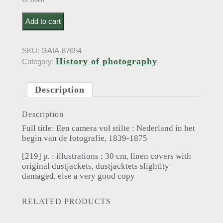
Coppens, J.; Alberts, A.. Een camera vol stilte :
Add to cart
Nederland in het begin van de fotografie (1976) quantity
SKU:
GAIA-87654
History of photography
Category:
Description
Description
Full title: Een camera vol stilte : Nederland in het
begin van de fotografie, 1839-1875
[219] p. : illustrations ; 30 cm, linen covers with
original dustjackets, dustjacktets slightlty
damaged, else a very good copy
RELATED PRODUCTS