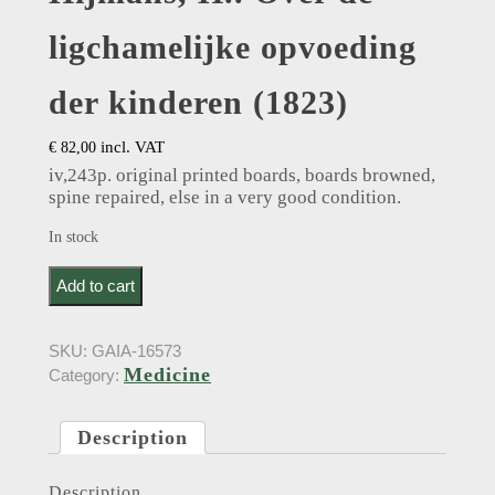
ligchamelijke opvoeding
der kinderen (1823)
incl. VAT
€
82,00
iv,243p. original printed boards, boards browned,
spine repaired, else in a very good condition.
In stock
Hijmans, H.. Over de ligchamelijke opvoeding der
Add to cart
kinderen (1823) quantity
SKU:
GAIA-16573
Medicine
Category:
Description
Description