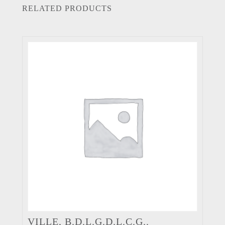
RELATED PRODUCTS
VILLE, B.D.L.G.D.L.C.G..