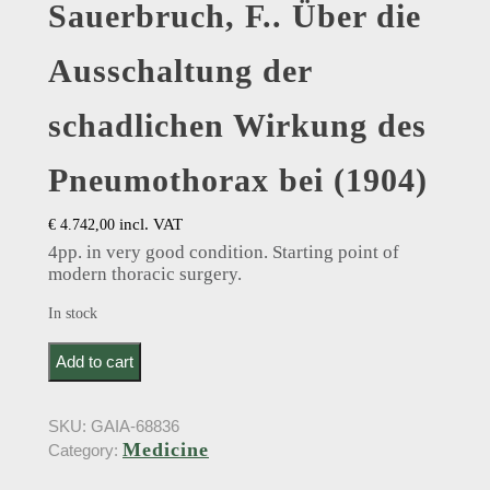
Sauerbruch, F.. Über die
Ausschaltung der
schadlichen Wirkung des
Pneumothorax bei (1904)
incl. VAT
€
4.742,00
4pp. in very good condition. Starting point of
modern thoracic surgery.
In stock
Sauerbruch, F.. Über die Ausschaltung der schadlichen
Add to cart
Wirkung des Pneumothorax bei (1904) quantity
SKU:
GAIA-68836
Medicine
Category: