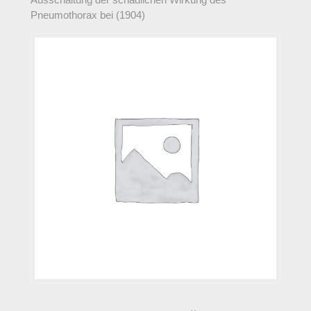
Pneumothorax bei (1904)