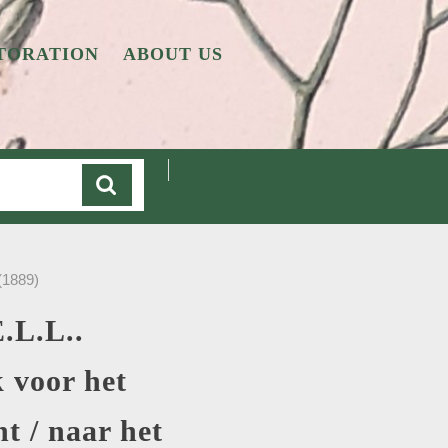
TORATION
ABOUT US
Cart
(1889)
.L.L..
 voor het
t / naar het