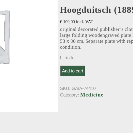
Hoogduitsch (188
incl. VAT
€
109,00
original decorated publisher’s clot
large folding woodengraved plate l
53 x 80 cm. Separate plate with re
condition.
In stock
Angerstein, E.G.E.L.L.. Kamergymnasti
Add to cart
SKU:
GAIA-74410
Medicine
Category: