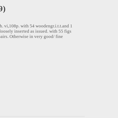
9)
h. vi,108p. with 54 woodengr.i.t.t.and 1
oosely inserted as issued. with 55 figs
pairs. Otherwise in very good/ fine
ek voor het vrouwelijk geslacht / naar het Hoogduitsch (1889) quant