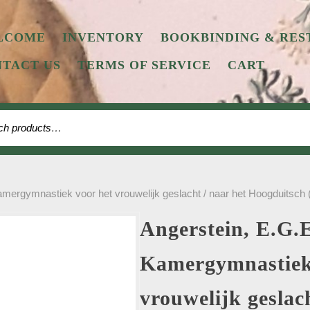
LCOME
INVENTORY
BOOKBINDING & RES
TACT US
TERMS OF SERVICE
CART
 for:
amergymnastiek voor het vrouwelijk geslacht / naar het Hoogduitsch 
Angerstein, E.G.E
Kamergymnastiek
vrouwelijk geslach