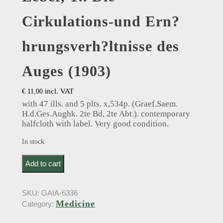
Cirkulations-und Ern?
hrungsverh?ltnisse des
Auges (1903)
incl. VAT
€
11,00
with 47 ills. and 5 plts. x,534p. (Graef.Saem.
H.d.Ges.Aughk. 2te Bd, 2te Abt.). contemporary
halfcloth with label. Very good condition.
In stock
Leber, T.. Die Cirkulations-und Ern?hrungsverh?ltnisse
Add to cart
des Auges (1903) quantity
SKU:
GAIA-6336
Medicine
Category: