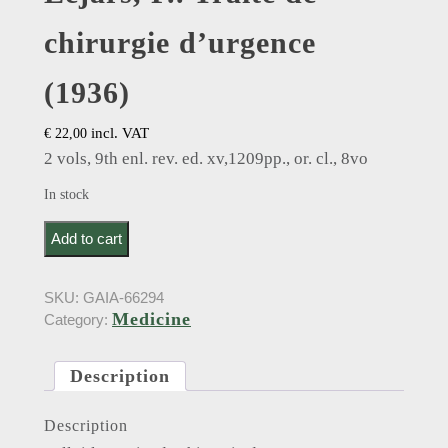
chirurgie d’urgence
(1936)
incl. VAT
€
22,00
2 vols, 9th enl. rev. ed. xv,1209pp., or. cl., 8vo
In stock
Lejars, F.. Traite de chirurgie d'urgence (1936) quantity
Add to cart
SKU:
GAIA-66294
Medicine
Category:
Description
Description